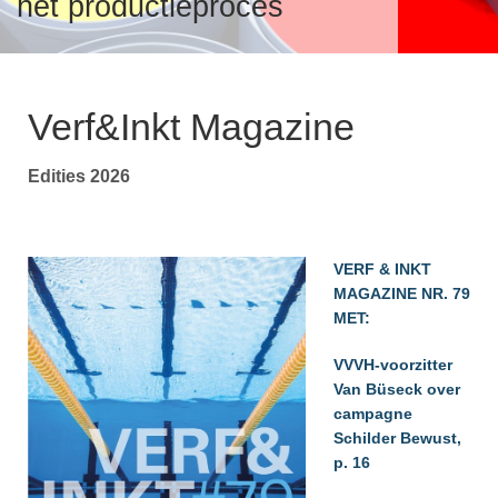
het productieproces
Over verf en inkt
v
T
S
i
VeiligmetVerf
Verf&Inkt Magazine
V
A
Edities 2026
T
I
I
V
Over VVVF
F
T
VERF & INKT
v
i
MAGAZINE NR. 79
V
B
MET:
V
B
VVVH-voorzitter
P
Van Büseck over
campagne
P
Schilder Bewust,
p. 16
L
P