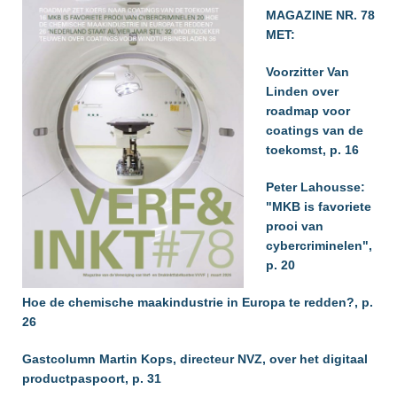
MAGAZINE NR. 78
MET:
Voorzitter Van
Linden over
roadmap voor
coatings van de
toekomst, p. 16
Peter Lahousse:
"MKB is favoriete
prooi van
cybercriminelen",
p. 20
Hoe de chemische maakindustrie in Europa te redden?, p.
26
Gastcolumn Martin Kops, directeur NVZ, over het digitaal
productpaspoort, p. 31