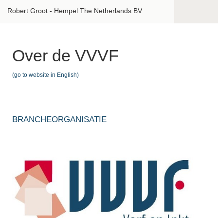
Over verf en inkt
Robert Groot - Hempel The Netherlands BV
v
T
S
i
VeiligmetVerf
Over de VVVF
V
A
(go to website in English)
T
I
I
V
Over VVVF
F
T
v
BRANCHEORGANISATIE
i
V
B
V
B
P
P
L
P