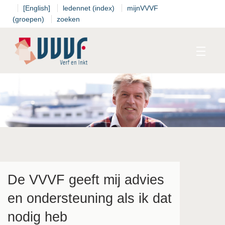
[English]
ledennet (index)
mijnVVVF
(groepen)
zoeken
Kalender
Standpunten
T
De VVVF geeft mij advies
Thema's
en ondersteuning als ik dat
nodig heb
T
I