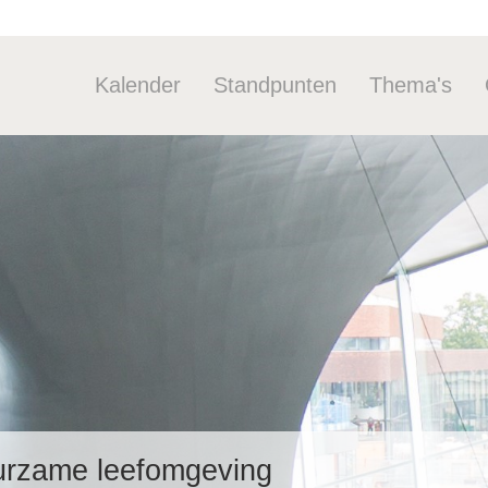
Kalender
Standpunten
Thema's
Industriebel
Duurzaam
Stoffen
Arbeid
Industrie&d
Tools
uurzame leefomgeving