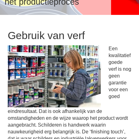
het productieproces
Over verf en inkt
v
T
S
i
VeiligmetVerf
Gebruik van verf
V
A
Een
T
I
kwalitatief
I
V
Over VVVF
goede
verf is nog
F
T
v
geen
i
garantie
V
B
voor een
goed
V
B
P
eindresultaat. Dat is ook afhankelijk van de
omstandigheden en de wijze waarop het product wordt
P
aangebracht. Schilderen is handwerk waarin
L
nauwkeurigheid erg belangrijk is. De ‘finishing touch’,
P
dat is waar schilders en industriële lakverwerkers voor