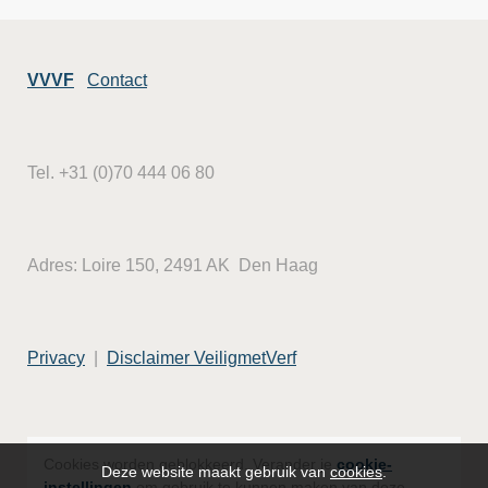
VVVF
Contact
Tel. +31 (0)70 444 06 80
Adres: Loire 150, 2491 AK Den Haag
Privacy
|
Disclaimer VeiligmetVerf
Cookies worden geblokkeerd. Verander je
cookie-
Deze website maakt gebruik van
cookies
.
instellingen
om gebruik te kunnen maken van deze