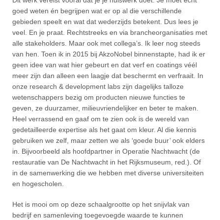
goed weten én begrijpen wat er op al die verschillende
gebieden speelt en wat dat wederzijds betekent. Dus lees je
veel. En je praat. Rechtstreeks en via brancheorganisaties met
alle stakeholders. Maar ook met collega’s. Ik leer nog steeds
van hen. Toen ik in 2015 bij AkzoNobel binnenstapte, had ik er
geen idee van wat hier gebeurt en dat verf en coatings véél
meer zijn dan alleen een laagje dat beschermt en verfraait. In
onze research & development labs zijn dagelijks talloze
wetenschappers bezig om producten nieuwe functies te
geven, ze duurzamer, milieuvriendelijker en beter te maken.
Heel verrassend en gaaf om te zien ook is de wereld van
gedetailleerde expertise als het gaat om kleur. Al die kennis
gebruiken we zelf, maar zetten we als ‘goede buur’ ook elders
in. Bijvoorbeeld als hoofdpartner in Operatie Nachtwacht (de
restauratie van De Nachtwacht in het Rijksmuseum, red.). Of
in de samenwerking die we hebben met diverse universiteiten
en hogescholen.
Het is mooi om op deze schaalgrootte op het snijvlak van
bedrijf en samenleving toegevoegde waarde te kunnen