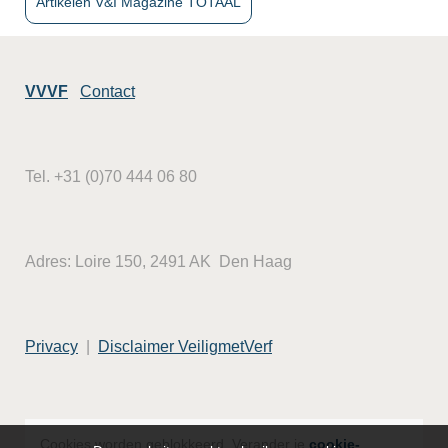
Artikelen V&I Magazine TOTAAL
VVVF
Contact
Tel. +31 (0)70 444 06 80
Adres: Loire 150, 2491 AK Den Haag
Privacy
|
Disclaimer VeiligmetVerf
Cookies worden geblokkeerd. Verander je
cookie-