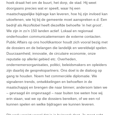
hoek draait het om de buurt, het dorp, de stad. Hij weet
doorgaans precies wat er speelt, waar hij een
maatschappelijke bijdrage kan leveren, hoe hij zijn invloed kan
uitoefenen, wie hij bij de gemeente moet aanspreken e.d. Een
bedrijf als AkzoNobel heeft diezelfde behoefte ‘in het groot’.
We zijn in zo’n 150 landen actief. Lokaal en regionaal
onderhouden communicatiemensen de externe contacten.
Public Affairs op ons hoofdkantoor houdt zich vooral bezig met
de dossiers en de belangen die landelijk en wereldwijd spelen.
Duurzaamheid, innovatie, de circulaire economie, onze
reputatie op allerlei gebied etc. Overheden,
ondernemersorganisaties, politici, beleidsmakers en opleiders
zijn daarbij de gesprekspartners. Ons doel is de dialoog op
gang te houden. Noem het commerciële diplomatie. We
signaleren trends, ontwikkelingen en behoeften in de
maatschappij en brengen die naar binnen; andersom laten we
– gevraagd én ongevraagd – naar buiten toe weten hoe wij
erin staan, wat we op die dossiers bereiken, of we een rol
kunnen spelen en welke bijdragen we kunnen leveren.
Dit werk vereist vooral dat je je huiswerk doet. Je moet echt