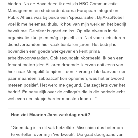
bieden. Na de Havo deed ik destijds HBO Communicatie
Management en studeerde daarna European Integration.
Public Affairs was bij beide een ‘specialisatie’. Bij AkzoNobel
voel ik me helemaal thuis. Ik hou van mijn werk en het bedrijf
bevalt me. De sfeer is goed en los. Op alle niveaus in de
organisatie kún je en mág je jezelf zijn. Niet voor niets duren
dienstverbanden hier vaak tientallen jaren. Het bedrijf is
bovendien een goede werkgever en kent prima
arbeidsvoorwaarden. Ook secundair. Voorbeeld: Ik ben een
fervent motorrijder. Al jaren droomde ik ervan ooit eens van
hier naar Mongolië te rijden. Toen ik vroeg of ik daarvoor een
paar maanden ‘sabbatical’ kon opnemen, was het antwoord
meteen positief. Het werd me gegund. Dat zegt iets over het
bedrijf. Én natuurlijk over de collega’s die in die periode echt
wel even een stapje harder moesten lopen…”
Hoe ziet Maarten Jans werkdag eruit?
“Geen dag is in dit vak hetzelfde. Misschien dus beter om
te vertellen over mijn ‘werkweek’. Die gaat doorgaans van