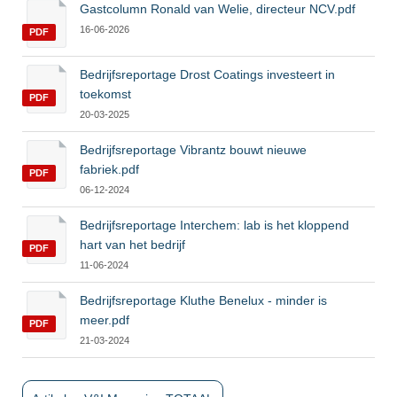
Gastcolumn Ronald van Welie, directeur NCV.pdf
16-06-2026
PDF
Bedrijfsreportage Drost Coatings investeert in
toekomst
PDF
20-03-2025
Bedrijfsreportage Vibrantz bouwt nieuwe
fabriek.pdf
PDF
06-12-2024
Bedrijfsreportage Interchem: lab is het kloppend
hart van het bedrijf
PDF
11-06-2024
Bedrijfsreportage Kluthe Benelux - minder is
meer.pdf
PDF
21-03-2024