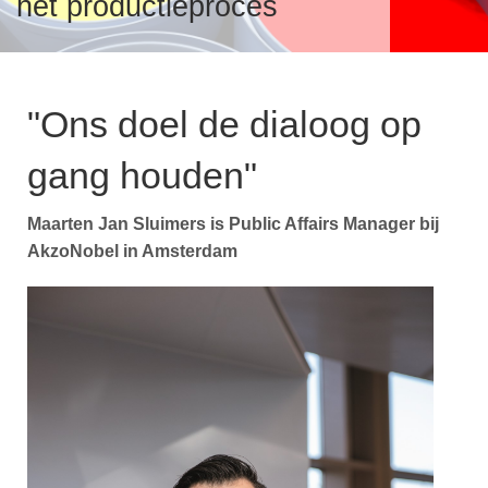
het productieproces
Over verf en inkt
v
T
S
i
VeiligmetVerf
"Ons doel de dialoog op
V
A
gang houden"
T
I
I
V
Over VVVF
Maarten Jan Sluimers is Public Affairs Manager bij
F
AkzoNobel in Amsterdam
T
v
i
V
B
V
B
P
P
L
P