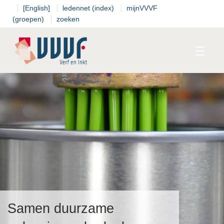
[English]
ledennet (index)
mijnVVVF
(groepen)
zoeken
Kalender
Standpunten
T
Thema's
Samen duurzame
T
I