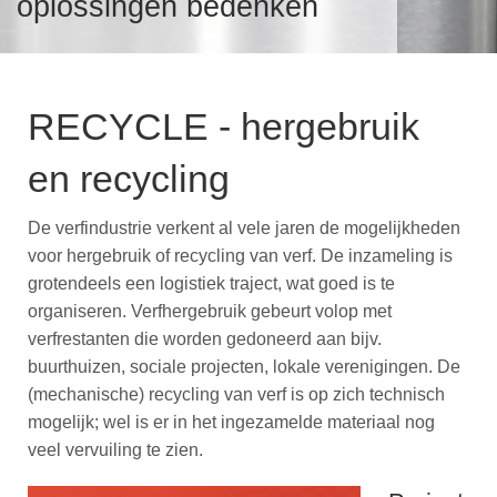
oplossingen bedenken
Over verf en inkt
v
T
S
i
VeiligmetVerf
RECYCLE - hergebruik
V
A
en recycling
T
I
I
V
Over VVVF
De verfindustrie verkent al vele jaren de mogelijkheden
F
voor hergebruik of recycling van verf. De inzameling is
T
v
i
grotendeels een logistiek traject, wat goed is te
V
B
organiseren. Verfhergebruik gebeurt volop met
verfrestanten die worden gedoneerd aan bijv.
V
B
buurthuizen, sociale projecten, lokale verenigingen. De
P
(mechanische) recycling van verf is op zich technisch
mogelijk; wel is er in het ingezamelde materiaal nog
P
veel vervuiling te zien.
L
P