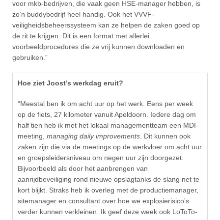
voor mkb-bedrijven, die vaak geen HSE-manager hebben, is
zo’n buddybedrijf heel handig. Ook het VVVF-
veiligheidsbeheerssysteem kan ze helpen de zaken goed op
de rit te krijgen. Dit is een format met allerlei
voorbeeldprocedures die ze vrij kunnen downloaden en
gebruiken.”
Hoe ziet Joost’s werkdag eruit?
“Meestal ben ik om acht uur op het werk. Eens per week
op de fiets, 27 kilometer vanuit Apeldoorn. Iedere dag om
half tien heb ik met het lokaal managementteam een MDI-
meeting,
managing daily improvements
. Dit kunnen ook
zaken zijn die via de meetings op de werkvloer om acht uur
en groepsleidersniveau om negen uur zijn doorgezet.
Bijvoorbeeld als door het aanbrengen van
aanrijdbeveiliging rond nieuwe opslagtanks de slang net te
kort blijkt. Straks heb ik overleg met de productiemanager,
sitemanager en consultant over hoe we explosierisico’s
verder kunnen verkleinen. Ik geef deze week ook LoToTo-