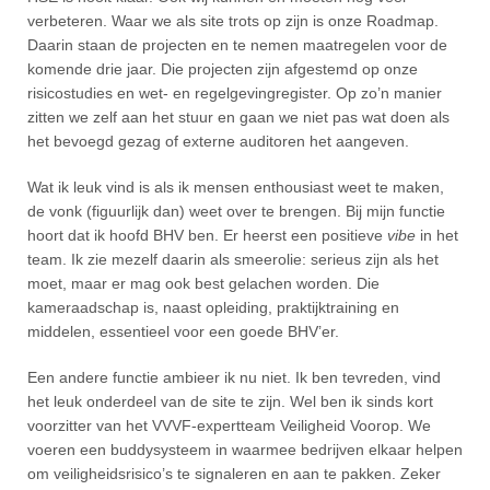
verbeteren. Waar we als site trots op zijn is onze Roadmap.
Daarin staan de projecten en te nemen maatregelen voor de
komende drie jaar. Die projecten zijn afgestemd op onze
risicostudies en wet- en regelgevingregister. Op zo’n manier
zitten we zelf aan het stuur en gaan we niet pas wat doen als
het bevoegd gezag of externe auditoren het aangeven.
Wat ik leuk vind is als ik mensen enthousiast weet te maken,
de vonk (figuurlijk dan) weet over te brengen. Bij mijn functie
hoort dat ik hoofd BHV ben. Er heerst een positieve
vibe
in het
team. Ik zie mezelf daarin als smeerolie: serieus zijn als het
moet, maar er mag ook best gelachen worden. Die
kameraadschap is, naast opleiding, praktijktraining en
middelen, essentieel voor een goede BHV’er.
Een andere functie ambieer ik nu niet. Ik ben tevreden, vind
het leuk onderdeel van de site te zijn. Wel ben ik sinds kort
voorzitter van het VVVF-expertteam Veiligheid Voorop. We
voeren een buddysysteem in waarmee bedrijven elkaar helpen
om veiligheidsrisico’s te signaleren en aan te pakken. Zeker