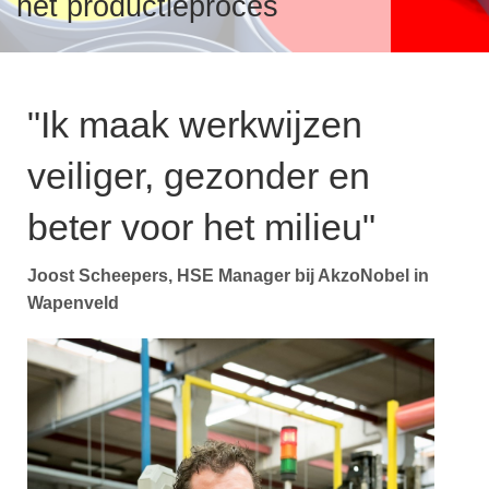
het productieproces
Over verf en inkt
v
T
S
i
VeiligmetVerf
"Ik maak werkwijzen
V
A
veiliger, gezonder en
T
I
I
V
Over VVVF
beter voor het milieu"
F
T
v
Joost Scheepers, HSE Manager bij AkzoNobel in
i
V
B
Wapenveld
V
B
P
P
L
P