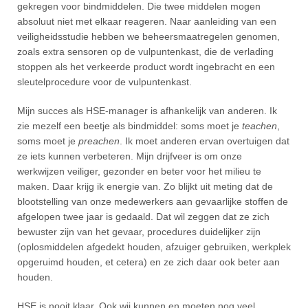
gekregen voor bindmiddelen. Die twee middelen mogen
absoluut niet met elkaar reageren. Naar aanleiding van een
veiligheidsstudie hebben we beheersmaatregelen genomen,
zoals extra sensoren op de vulpuntenkast, die de verlading
stoppen als het verkeerde product wordt ingebracht en een
sleutelprocedure voor de vulpuntenkast.
Mijn succes als HSE-manager is afhankelijk van anderen. Ik
zie mezelf een beetje als bindmiddel: soms moet je
teachen
,
soms moet je
preachen
. Ik moet anderen ervan overtuigen dat
ze iets kunnen verbeteren. Mijn drijfveer is om onze
werkwijzen veiliger, gezonder en beter voor het milieu te
maken. Daar krijg ik energie van. Zo blijkt uit meting dat de
blootstelling van onze medewerkers aan gevaarlijke stoffen de
afgelopen twee jaar is gedaald. Dat wil zeggen dat ze zich
bewuster zijn van het gevaar, procedures duidelijker zijn
(oplosmiddelen afgedekt houden, afzuiger gebruiken, werkplek
opgeruimd houden, et cetera) en ze zich daar ook beter aan
houden.
HSE is nooit klaar. Ook wij kunnen en moeten nog veel