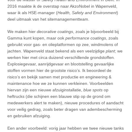
2016 maakte ik de overstap naar AkzoNobel in Wapenveld,
waar ik als HSE-manager (
Health, Safety and Environment
)
deel uitmaak van het sitemanagementteam.
We maken hier
decorative coatings
, zoals je bijvoorbeeld bij
Gamma kunt kopen, maar ook
performance coatings
, zoals
gebruikt voor gas- en olieplatformen op zee, windmolens of
jachten. Wapenveld staat bekend als een veelzijdige
plant
; we
werken hier met circa duizend verschillende grondstoffen.
Explosiegevaar, aanrijdgevaar en blootstelling gevaarlijke
stoffen vormen hier de grootste risico’s. Ik beoordeel de
risico’s en bekijk samen met productie en engineering &
maintenance hoe we ze kunnen verkleinen. Voorbeelden
hiervan zijn een nieuwe afzuiginstallatie,
blue spots
op
heftrucks (die schijnen een blauwe stip op de grond om
medewerkers alert te maken), nieuwe procedures of aandacht
voor veilig gedrag, zoals beter dragen van adembescherming
en gebruiken afzuiging.
Een ander voorbeeld: vorig jaar hebben we twee nieuwe tanks