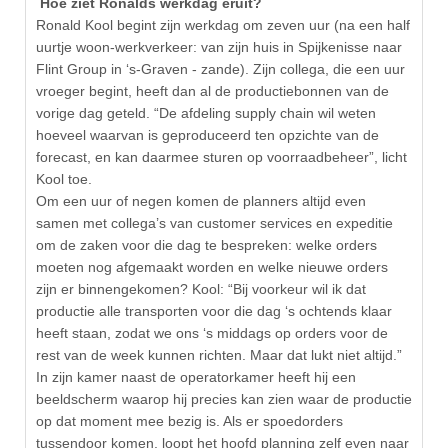
Hoe ziet Ronalds werkdag eruit?
Ronald Kool begint zijn werkdag om zeven uur (na een half
uurtje woon-werkverkeer: van zijn huis in Spijkenisse naar
Flint Group in ‘s-Graven - zande). Zijn collega, die een uur
vroeger begint, heeft dan al de productiebonnen van de
vorige dag geteld. “De afdeling supply chain wil weten
hoeveel waarvan is geproduceerd ten opzichte van de
forecast, en kan daarmee sturen op voorraadbeheer”, licht
Kool toe.
Om een uur of negen komen de planners altijd even
samen met collega’s van customer services en expeditie
om de zaken voor die dag te bespreken: welke orders
moeten nog afgemaakt worden en welke nieuwe orders
zijn er binnengekomen? Kool: “Bij voorkeur wil ik dat
productie alle transporten voor die dag ‘s ochtends klaar
heeft staan, zodat we ons ‘s middags op orders voor de
rest van de week kunnen richten. Maar dat lukt niet altijd.”
In zijn kamer naast de operatorkamer heeft hij een
beeldscherm waarop hij precies kan zien waar de productie
op dat moment mee bezig is. Als er spoedorders
tussendoor komen, loopt het hoofd planning zelf even naar