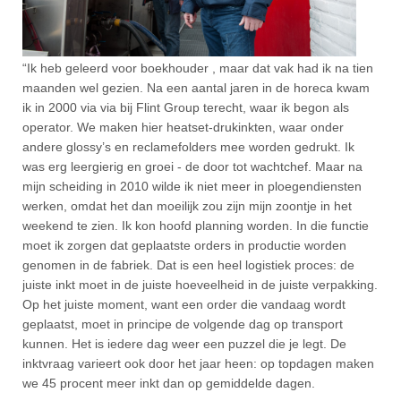
“Ik heb geleerd voor boekhouder , maar dat vak had ik na tien
maanden wel gezien. Na een aantal jaren in de horeca kwam
ik in 2000 via via bij Flint Group terecht, waar ik begon als
operator. We maken hier heatset-drukinkten, waar onder
andere glossy’s en reclamefolders mee worden gedrukt. Ik
was erg leergierig en groei - de door tot wachtchef. Maar na
mijn scheiding in 2010 wilde ik niet meer in ploegendiensten
werken, omdat het dan moeilijk zou zijn mijn zoontje in het
weekend te zien. Ik kon hoofd planning worden. In die functie
moet ik zorgen dat geplaatste orders in productie worden
genomen in de fabriek. Dat is een heel logistiek proces: de
juiste inkt moet in de juiste hoeveelheid in de juiste verpakking.
Op het juiste moment, want een order die vandaag wordt
geplaatst, moet in principe de volgende dag op transport
kunnen. Het is iedere dag weer een puzzel die je legt. De
inktvraag varieert ook door het jaar heen: op topdagen maken
we 45 procent meer inkt dan op gemiddelde dagen.