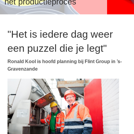
het productieproces
Over verf en inkt
v
T
S
i
VeiligmetVerf
"Het is iedere dag weer
V
A
een puzzel die je legt"
T
I
I
V
Over VVVF
Ronald Kool is hoofd planning bij Flint Group in ’s-
F
Gravenzande
T
v
i
V
B
V
B
P
P
L
P