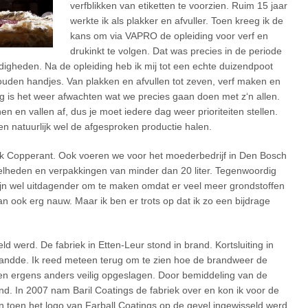
verfblikken van etiketten te voorzien. Ruim 15 jaar
werkte ik als plakker en afvuller. Toen kreeg ik de
kans om via VAPRO de opleiding voor verf en
drukinkt te volgen. Dat was precies in de periode
igheden. Na de opleiding heb ik mij tot een echte duizendpoot
ouden handjes. Van plakken en afvullen tot zeven, verf maken en
g is het weer afwachten wat we precies gaan doen met z‘n allen.
 en vallen af, dus je moet iedere dag weer prioriteiten stellen.
n natuurlijk wel de afgesproken productie halen.
k Copperant. Ook voeren we voor het moederbedrijf in Den Bosch
eveelheden en verpakkingen van minder dan 20 liter. Tegenwoordig
ijn wel uitdagender om te maken omdat er veel meer grondstoffen
n ook erg nauw. Maar ik ben er trots op dat ik zo een bijdrage
d werd. De fabriek in Etten-Leur stond in brand. Kortsluiting in
brandde. Ik reed meteen terug om te zien hoe de brandweer de
pten ergens anders veilig opgeslagen. Door bemiddeling van de
and. In 2007 nam Baril Coatings de fabriek over en kon ik voor de
n toen het logo van Farball Coatings op de gevel ingewisseld werd