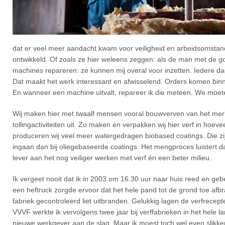
dat er veel meer aandacht kwam voor veiligheid en arbeidsomstand
ontwikkeld. Of zoals ze hier weleens zeggen: als de man met de g
machines repareren: ze kunnen mij overal voor inzetten. Iedere da
Dat maakt het werk interessant en afwisselend. Orders komen binnen
En wanneer een machine uitvalt, repareer ik die meteen. We moete
Wij maken hier met twaalf mensen vooral bouwverven van het mer
tollingactiviteiten uit. Zo maken en verpakken wij hier verf in ho
produceren wij veel meer watergedragen biobased coatings. Die z
ingaan dan bij oliegebaseerde coatings. Het mengproces luistert da
lever aan het nog veiliger werken met verf én een beter milieu.
Ik vergeet nooit dat ik in 2003 om 16.30 uur naar huis reed en gebel
een heftruck zorgde ervoor dat het hele pand tot de grond toe af
fabriek gecontroleerd liet uitbranden. Gelukkig lagen de verfrece
VVVF werkte ik vervolgens twee jaar bij verffabrieken in het hele l
nieuwe werkgever aan de slag. Maar ik moest toch wel even slikke