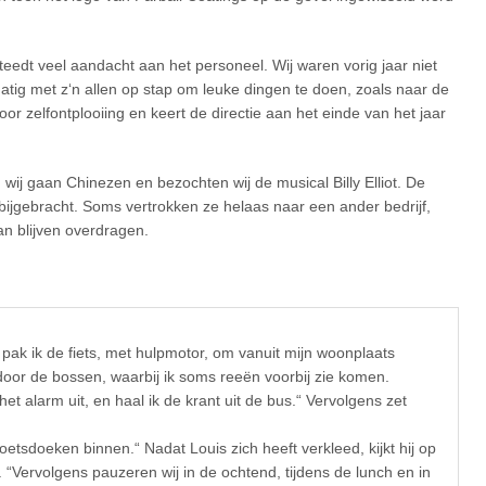
teedt veel aandacht aan het personeel. Wij waren vorig jaar niet
tig met z‘n allen op stap om leuke dingen te doen, zoals naar de
or zelfontplooiing en keert de directie aan het einde van het jaar
n wij gaan Chinezen en bezochten wij de musical Billy Elliot. De
bijgebracht. Soms vertrokken ze helaas naar een ander bedrijf,
an blijven overdragen.
pak ik de fiets, met hulpmotor, om vanuit mijn woonplaats
door de bossen, waarbij ik soms reeën voorbij zie komen.
et alarm uit, en haal ik de krant uit de bus.“ Vervolgens zet
poetsdoeken binnen.“ Nadat Louis zich heeft verkleed, kijkt hij op
ervolgens pauzeren wij in de ochtend, tijdens de lunch en in