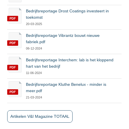
Bedrijfsreportage Drost Coatings investeert in
toekomst
PDF
20-03-2025
Bedrijfsreportage Vibrantz bouwt nieuwe
fabriek.pdf
PDF
06-12-2024
Bedrijfsreportage Interchem: lab is het kloppend
hart van het bedrijf
PDF
11-06-2024
Bedrijfsreportage Kluthe Benelux - minder is
meer.pdf
PDF
21-03-2024
Artikelen V&I Magazine TOTAAL