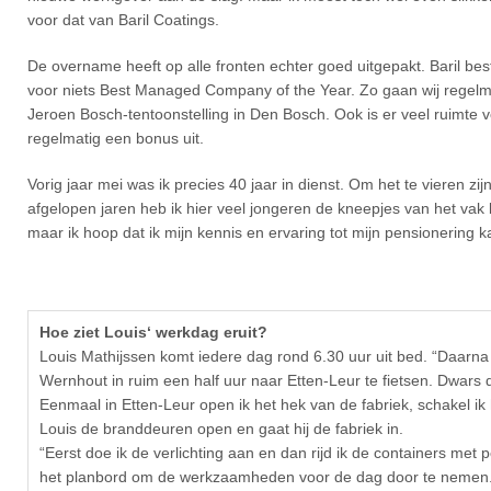
voor dat van Baril Coatings.
De overname heeft op alle fronten echter goed uitgepakt. Baril bes
voor niets Best Managed Company of the Year. Zo gaan wij regelma
Jeroen Bosch-tentoonstelling in Den Bosch. Ook is er veel ruimte vo
regelmatig een bonus uit.
Vorig jaar mei was ik precies 40 jaar in dienst. Om het te vieren zij
afgelopen jaren heb ik hier veel jongeren de kneepjes van het vak 
maar ik hoop dat ik mijn kennis en ervaring tot mijn pensionering k
Hoe ziet Louis‘ werkdag eruit?
Louis Mathijssen komt iedere dag rond 6.30 uur uit bed. “Daarna 
Wernhout in ruim een half uur naar Etten-Leur te fietsen. Dwars 
Eenmaal in Etten-Leur open ik het hek van de fabriek, schakel ik h
Louis de branddeuren open en gaat hij de fabriek in.
“Eerst doe ik de verlichting aan en dan rijd ik de containers met 
het planbord om de werkzaamheden voor de dag door te nemen. “V