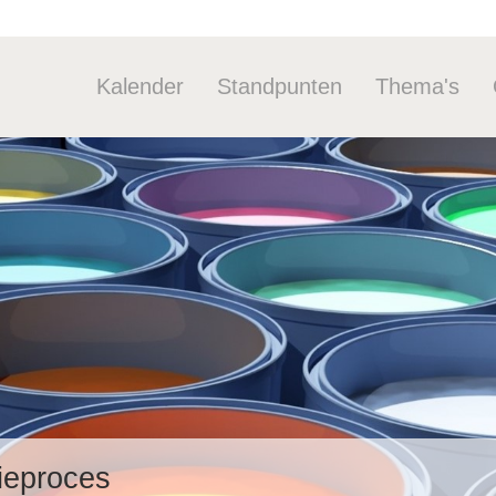
Kalender
Standpunten
Thema's
Industriebel
Duurzaam
Stoffen
Arbeid
Industrie&d
Tools
tieproces