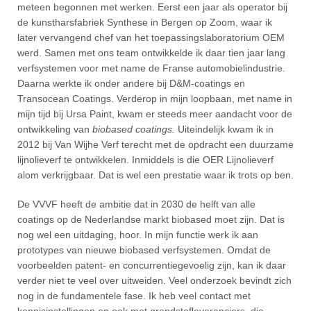
meteen begonnen met werken. Eerst een jaar als operator bij
de kunstharsfabriek Synthese in Bergen op Zoom, waar ik
later vervangend chef van het toepassingslaboratorium OEM
werd. Samen met ons team ontwikkelde ik daar tien jaar lang
verfsystemen voor met name de Franse automobielindustrie.
Daarna werkte ik onder andere bij D&M-coatings en
Transocean Coatings. Verderop in mijn loopbaan, met name in
mijn tijd bij Ursa Paint, kwam er steeds meer aandacht voor de
ontwikkeling van
biobased coatings.
Uiteindelijk kwam ik in
2012 bij Van Wijhe Verf terecht met de opdracht een duurzame
lijnolieverf te ontwikkelen. Inmiddels is die OER Lijnolieverf
alom verkrijgbaar. Dat is wel een prestatie waar ik trots op ben.
De VVVF heeft de ambitie dat in 2030 de helft van alle
coatings op de Nederlandse markt biobased moet zijn. Dat is
nog wel een uitdaging, hoor. In mijn functie werk ik aan
prototypes van nieuwe biobased verfsystemen. Omdat de
voorbeelden patent- en concurrentiegevoelig zijn, kan ik daar
verder niet te veel over uitweiden. Veel onderzoek bevindt zich
nog in de fundamentele fase. Ik heb veel contact met