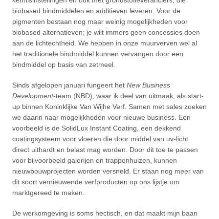
kennisinstellingen en ook met grondstofleveranciers, die
biobased bindmiddelen en additieven leveren. Voor de
pigmenten bestaan nog maar weinig mogelijkheden voor
biobased alternatieven; je wilt immers geen concessies doen
aan de lichtechtheid. We hebben in onze muurverven wel al
het traditionele bindmiddel kunnen vervangen door een
bindmiddel op basis van zetmeel.
Sinds afgelopen januari fungeert het
New Business
Development
-team (NBD), waar ik deel van uitmaak, als start-
up binnen Koninklijke Van Wijhe Verf. Samen met sales zoeken
we daarin naar mogelijkheden voor nieuwe business. Een
voorbeeld is de SolidLux Instant Coating, een dekkend
coatingsysteem voor vloeren die door middel van uv-licht
direct uithardt en belast mag worden. Door dit toe te passen
voor bijvoorbeeld galerijen en trappenhuizen, kunnen
nieuwbouwprojecten worden versneld. Er staan nog meer van
dit soort vernieuwende verfproducten op ons lijstje om
marktgereed te maken.
De werkomgeving is soms hectisch, en dat maakt mijn baan