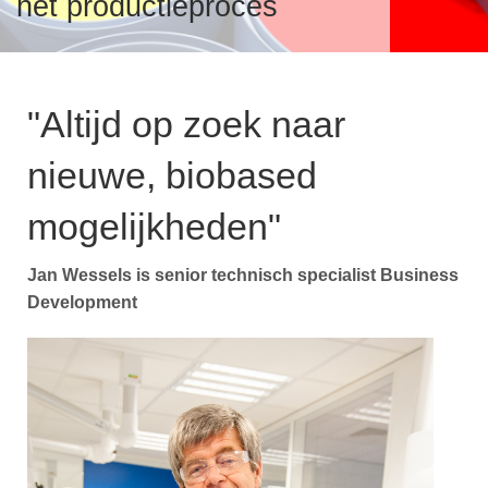
het productieproces
Over verf en inkt
v
T
S
i
VeiligmetVerf
"Altijd op zoek naar
V
A
nieuwe, biobased
T
I
I
V
Over VVVF
mogelijkheden"
F
T
v
Jan Wessels is senior technisch specialist Business
i
V
B
Development
V
B
P
P
L
P