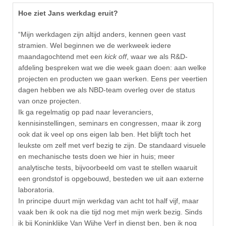
Hoe ziet Jans werkdag eruit?
“Mijn werkdagen zijn altijd anders, kennen geen vast
stramien. Wel beginnen we de werkweek iedere
maandagochtend met een
kick off
, waar we als R&D-
afdeling bespreken wat we die week gaan doen: aan welke
projecten en producten we gaan werken. Eens per veertien
dagen hebben we als NBD-team overleg over de status
van onze projecten.
Ik ga regelmatig op pad naar leveranciers,
kennisinstellingen, seminars en congressen, maar ik zorg
ook dat ik veel op ons eigen lab ben. Het blijft toch het
leukste om zelf met verf bezig te zijn. De standaard visuele
en mechanische tests doen we hier in huis; meer
analytische tests, bijvoorbeeld om vast te stellen waaruit
een grondstof is opgebouwd, besteden we uit aan externe
laboratoria.
In principe duurt mijn werkdag van acht tot half vijf, maar
vaak ben ik ook na die tijd nog met mijn werk bezig. Sinds
ik bij Koninklijke Van Wijhe Verf in dienst ben, ben ik nog