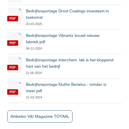
Bedrijfsreportage Drost Coatings investeert in
toekomst
PDF
20-03-2025
Bedrijfsreportage Vibrantz bouwt nieuwe
fabriek.pdf
PDF
06-12-2024
Bedrijfsreportage Interchem: lab is het kloppend
hart van het bedrijf
PDF
11-06-2024
Bedrijfsreportage Kluthe Benelux - minder is
meer.pdf
PDF
21-03-2024
Artikelen V&I Magazine TOTAAL