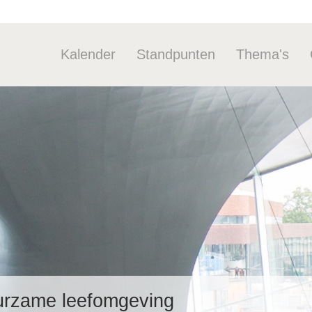
Kalender
Standpunten
Thema's
Industriebel
Duurzaam
Stoffen
Arbeid
Industrie&d
Tools
uurzame leefomgeving