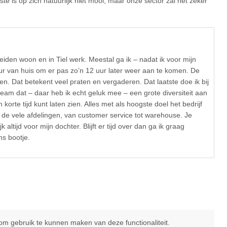
te is op zich natuurlijk niet mooi, maar onze sector zal het zeker
eiden woon en in Tiel werk. Meestal ga ik – nadat ik voor mijn
r van huis om er pas zo’n 12 uur later weer aan te komen. De
en. Dat betekent veel praten en vergaderen. Dat laatste doe ik bij
eam dat – daar heb ik echt geluk mee – een grote diversiteit aan
orte tijd kunt laten zien. Alles met als hoogste doel het bedrijf
s de vele afdelingen, van customer service tot warehouse. Je
 altijd voor mijn dochter. Blijft er tijd over dan ga ik graag
s bootje.
m gebruik te kunnen maken van deze functionaliteit.