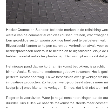
Hecker,Cromax en Standox; bekende merken in de refinishing wer
wereld van de commercial vehicles (bussen, treinen, vrachtwagens,
Een geweldige sector waarin ook nog heel veel te verbeteren valt. H
Bijvoorbeeld klanten te helpen sturen op ‘verbruik en afval’, voo
bedrijfsprocessen anders in te richten en te digitaliseren. Als je de
hebben voordat auto’s ter plaatse zijn. Dat wint tijd en maakt dat j
Het nieuwe pand dat we kort na mijn komst betrokken, is prachtig. 
binnen Axalta Europa het modernste gebouw bewonen. Het is gasloo
perfecte luchtbeheersing. En we beschikken over geweldige trainin
innovatieve producten. Zo hebben we bijvoorbeeld steeds meer milie
kostprijs bij onze klanten te verlagen. En nee, dat leidt niet tot mi
Regeren is vooruitzien. Waar je nogal eens hoort klagen dat de au
duurder. Dus zullen we naar de toekomst toe steeds meer cosmeti