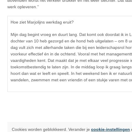
Bovendien wordt het verkeer drukker en het weer slechter. Dat laats
werk opleveren.’’
Hoe ziet Marjolijns werkdag eruit?
Mijn dag begint vroeg en duurt lang. Dat komt ook doordat ik in L
dochter van 10 heb gezorgd en de hond heb uitgelaten – om 8 uu
dag vult zich met allerhande taken die bij een leiderschapsrol hor
voorkeur effectief én in de ochtend. Vooral met het managementt
vaardigheden kent. Dat maakt dat je met elkaar veel progressie in k
toekomstbestendig te laten zijn. In de middag loop ik graag lang
hoort dan wat er leeft en speelt. In het weekend ben ik er natuurlijk
wandelen, zwemmen met een vriendin of een stukje varen met on
Cookies worden geblokkeerd. Verander je
cookie-instellingen
o