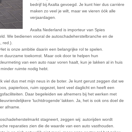
bedrijf bij Axalta gevoegd. Je kunt hier dus carrière
maken zo veel je wilt, maar we vieren óók alle
verjaardagen.
Axalta Nederland is importeur van Spies
eld. We bedienen vooral de autoschadeherstelbranche en de
 red.).
et is onze ambitie daarin een belangrijke rol te spelen.
r een duurzame toekomst. Maar ook door te helpen hun
 kleurmeting van een auto naar voren haalt, kun je lakken al in huis
e minder ruimte nodig hebt.
Ik viel dus met mijn neus in de boter. Je kunt gerust zeggen dat we
s, papierloos, ruim opgezet, kent veel daglicht en heeft een
gsfaciliteiten. Daar begeleiden we afnemers bij het werken met
uvriendelijkere ‘luchtdrogende’ lakken. Ja, het is ook ons doel de
nder afname.
toschadeherstelmarkt stagneert, zeggen wij: autorijden wordt
sche reparaties zien die de waarde van een auto vasthouden.