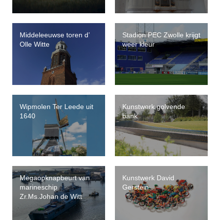
Middeleeuwse toren d’
Stadion PEC Zwolle krijgt
Olle Witte
weer kleur
Wipmolen Ter Leede uit
Kunstwerk golvende
1640
bank
Megaopknapbeurt van
Kunstwerk David
marineschip
Gerstein
Zr.Ms.Johan de Witt