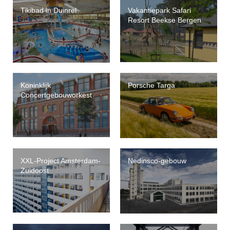
Tikibad in Duinrel
Vakantiepark Safari
Resort Beekse Bergen
Koninklijk
Porsche Targa
Concertgebouworkest
XXL-Project Amsterdam-
Nedinsco-gebouw
Zuidoost