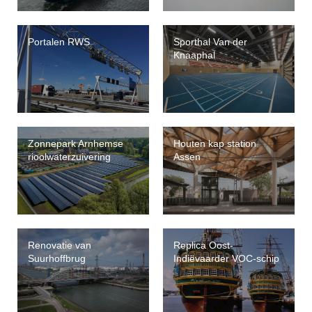
Portalen RWS
Sporthal Van der
Knaaphal
Zonnepark Arnhemse
Houten kap station
rioolwaterzuivering
Assen
Renovatie van
Replica Oost-
Suurhoffbrug
Indiëvaarder VOC-schip