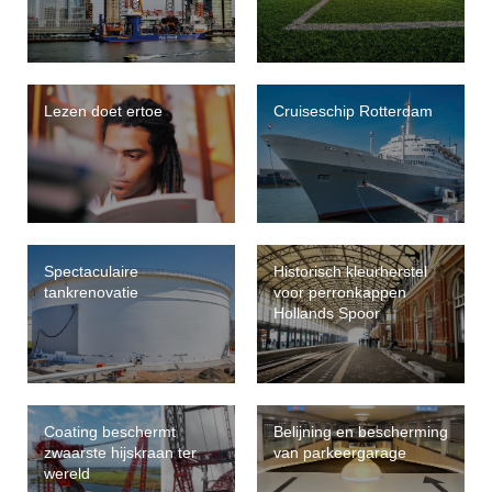
Over verf en inkt
v
T
S
i
VeiligmetVerf
Lezen doet ertoe
Cruiseschip Rotterdam
V
A
T
I
I
V
Over VVVF
F
T
v
Spectaculaire
Historisch kleurherstel
i
tankrenovatie
voor perronkappen
V
B
Hollands Spoor
V
B
P
Coating beschermt
Belijning en bescherming
P
zwaarste hijskraan ter
van parkeergarage
L
wereld
P