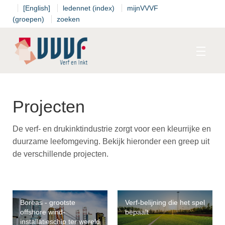
[English]
ledennet (index)
mijnVVVF
(groepen)
zoeken
Kalender
Projecten
De verf- en drukinktindustrie zorgt voor een kleurrijke en
Standpunten
duurzame leefomgeving. Bekijk hieronder een greep uit
de verschillende projecten.
T
Thema's
Boreas - grootste
Verf-belijning die het spel
offshore wind-
bepaalt
T
I
installatieschip ter wereld