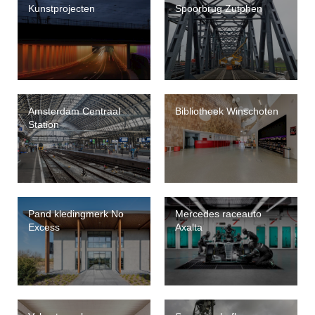
Kunstprojecten
Spoorbrug Zutphen
Amsterdam Centraal
Bibliotheek Winschoten
Station
Pand kledingmerk No
Mercedes raceauto
Excess
Axalta