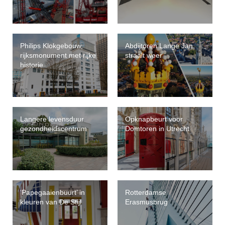
Philips Klokgebouw,
Abdijtoren Lange Jan
rijksmonument met rijke
straalt weer
historie
Langere levensduur
Opknapbeurt voor
gezondheidscentrum
Domtoren in Utrecht
‘Papegaaienbuurt’ in
Rotterdamse
kleuren van De Stijl
Erasmusbrug