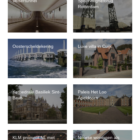
Velsertunnel
Spoorweghefbrug
Rotterdam
Oosterscheldekering
Luxe villa in Cuijk
Kathedrale Basiliek Sint-
Paleis Het Loo
Bavo
Apeldoorn
KLM promoot NL met
Noorse woningen als