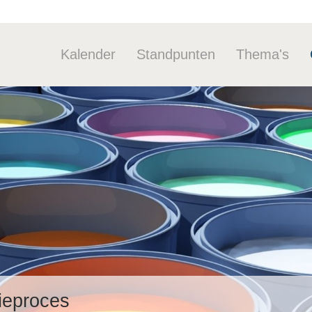
Kalender
Standpunten
Thema's
Industriebel
Duurzaam
Stoffen
Arbeid
Industrie&d
Tools
tieproces