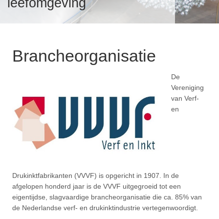
leefomgeving
Over verf en inkt
v
T
S
i
VeiligmetVerf
Brancheorganisatie
V
A
De
T
I
Vereniging
I
V
Over VVVF
van Verf-
en
F
T
v
i
V
B
V
B
P
Drukinktfabrikanten (VVVF) is opgericht in 1907. In de
afgelopen honderd jaar is de VVVF uitgegroeid tot een
P
eigentijdse, slagvaardige brancheorganisatie die ca. 85% van
L
de Nederlandse verf- en drukinktindustrie vertegenwoordigt.
P