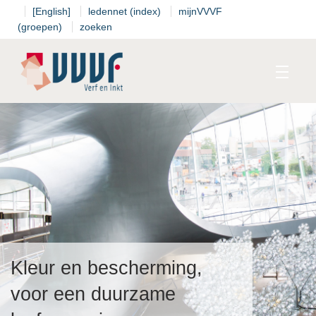
[English]
ledennet (index)
mijnVVVF
(groepen)
zoeken
Kalender
Standpunten
T
Thema's
Kleur en bescherming,
voor een duurzame
T
I